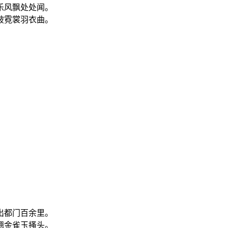
乐风飘处处闻。
破霓裳羽衣曲。
出都门百余里。
翘金雀玉搔头。