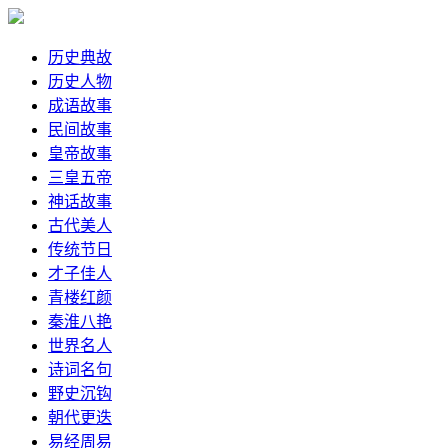
历史典故
历史人物
成语故事
民间故事
皇帝故事
三皇五帝
神话故事
古代美人
传统节日
才子佳人
青楼红颜
秦淮八艳
世界名人
诗词名句
野史沉钩
朝代更迭
易经周易