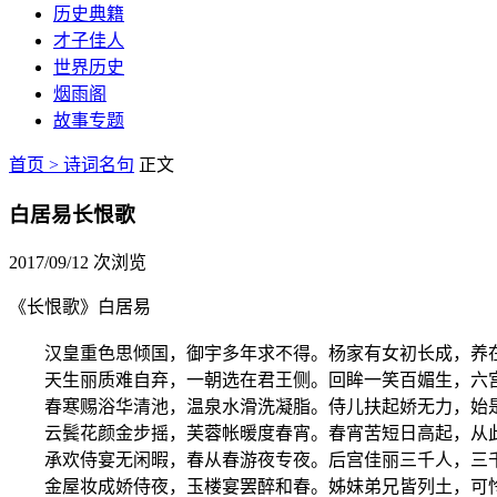
历史典籍
才子佳人
世界历史
烟雨阁
故事专题
首页 >
诗词名句
正文
白居易长恨歌
2017/09/12
次浏览
《长恨歌》白居易
汉皇重色思倾国，御宇多年求不得。杨家有女初长成，养
天生丽质难自弃，一朝选在君王侧。回眸一笑百媚生，六
春寒赐浴华清池，温泉水滑洗凝脂。侍儿扶起娇无力，始
云鬓花颜金步摇，芙蓉帐暖度春宵。春宵苦短日高起，从
承欢侍宴无闲暇，春从春游夜专夜。后宫佳丽三千人，三
金屋妆成娇侍夜，玉楼宴罢醉和春。姊妹弟兄皆列土，可