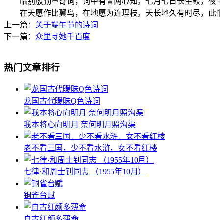
临别殷勤重寄词，词中有誓两心知。七月七日长生殿，夜
在天愿作比翼鸟，在地愿为连理枝。天长地久有时尽，此
上一篇：
关于端午节的诗词
下一篇：
众里寻她千百度
热门文章排行
龙国古代暧昧Q色诗词
我本将心向明月 奈何明月照沟渠
老不看三国，少不看水浒，女不看红楼
七律·和周士钊同志 （1955年10月）
铜雀台赋
自古红颜多薄命