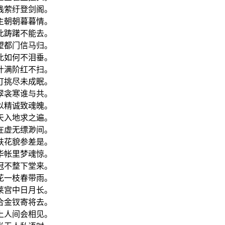
栈萦纡登剑阁。
主朝朝暮暮情。
此踌躇不能去。
望都门信马归。
此如何不泪垂。
叶满阶红不扫。
灯挑尽未成眠。
翠衾寒谁与共。
以精诚致魂魄。
天入地求之遍。
在虚无缥渺间。
肤花貌参差是。
华帐里梦魂惊。
冠不整下堂来。
花一枝春带雨。
莱宫中日月长。
合金钗寄将去。
上人间会相见。