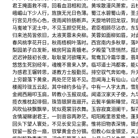
君王掩面救不得，回看血泪相和流。黄埃散漫风萧索，云
峨嵋山下少人行，旌旗无光日色薄。蜀江水碧蜀山青，圣
行宫见月伤心色，夜雨闻铃肠断声。天旋地转回龙驭，到
马嵬坡下泥土中，不见玉颜空死处。君臣相顾尽沾衣，东
归来池苑皆依旧，太液芙蓉未央柳。芙蓉如面柳如眉，对
春风桃李花开日，秋雨梧桐叶落时。西宫南内多秋草，落
梨园弟子白发新，椒房阿监青娥老。夕殿萤飞思悄然，孤
迟迟钟鼓初长夜，耿耿星河欲曙天。鸳鸯瓦冷霜华重，翡
悠悠生死别经年，魂魄不曾来入梦。临邛道士鸿都客，能
为感君王辗转思，遂教方士殷勤觅。排空驭气奔如电，升
上穷碧落下黄泉，两处茫茫皆不见。忽闻海上有仙山，山
楼阁玲珑五云起，其中绰约多仙子。中有一人字太真，雪
金阙西厢叩玉扃，转教小玉报双成。闻道汉家天子使，九
揽衣推枕起徘徊，珠箔银屏迤逦开。云鬓半偏新睡觉，花
风吹仙袂飘飘举，犹似霓裳羽衣舞。玉容寂寞泪阑干，梨
含情凝睇谢君王，一别音容两渺茫。昭阳殿里恩爱绝，蓬
回头下望人寰处，不见长安见尘雾。惟将旧物表深情，钿
钗留一股合一扇，钗擘黄金合分钿。但教心似金钿坚，天