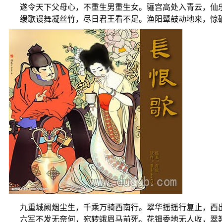
遂令天下父母心，不重生男重生女。骊宫高处入青云，仙
缓歌谩舞凝丝竹，尽日君王看不足。渔阳鼙鼓动地来，惊
九重城阙烟尘生，千乘万骑西南行。翠华摇摇行复止，西
六军不发无奈何，宛转蛾眉马前死。花钿委地无人收，翠