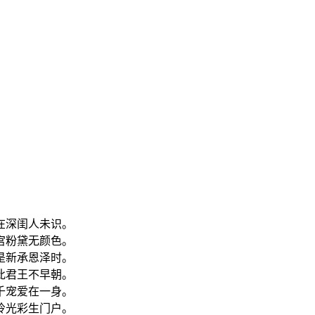
在深闺人未识。
宫粉黛无颜色。
是新承恩泽时。
此君王不早朝。
千宠爱在一身。
怜光彩生门户。