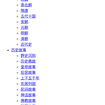
南北朝
隋唐
五代十国
宋朝
元朝
明朝
清朝
近代史
历史故事
野史沉钩
历史典故
皇帝故事
后宫故事
上下五千年
东周列国
民间故事
神话故事
佛教故事