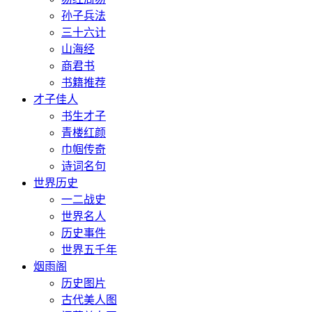
孙子兵法
三十六计
山海经
商君书
书籍推荐
才子佳人
书生才子
青楼红颜
巾帼传奇
诗词名句
世界历史
一二战史
世界名人
历史事件
世界五千年
烟雨阁
历史图片
古代美人图