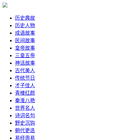
历史典故
历史人物
成语故事
民间故事
皇帝故事
三皇五帝
神话故事
古代美人
传统节日
才子佳人
青楼红颜
秦淮八艳
世界名人
诗词名句
野史沉钩
朝代更迭
易经周易