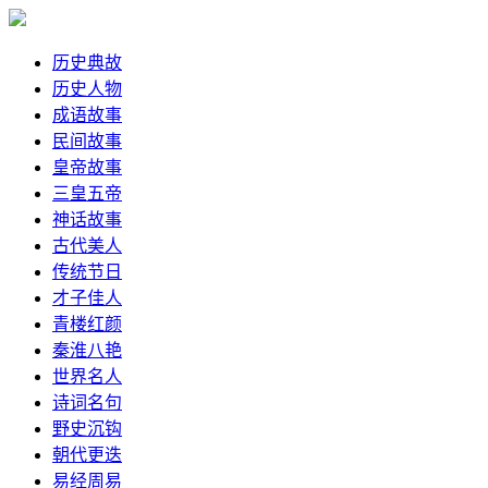
历史典故
历史人物
成语故事
民间故事
皇帝故事
三皇五帝
神话故事
古代美人
传统节日
才子佳人
青楼红颜
秦淮八艳
世界名人
诗词名句
野史沉钩
朝代更迭
易经周易