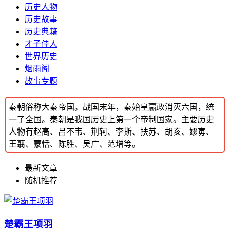
历史人物
历史故事
历史典籍
才子佳人
世界历史
烟雨阁
故事专题
秦朝俗称大秦帝国。战国末年，秦始皇嬴政消灭六国，统
一了全国。秦朝是我国历史上第一个帝制国家。主要历史
人物有赵高、吕不韦、荆轲、李斯、扶苏、胡亥、嫪毐、
王翦、蒙恬、陈胜、吴广、范增等。
最新文章
随机推荐
楚霸王项羽