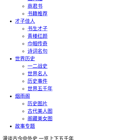
商君书
书籍推荐
才子佳人
书生才子
青楼红颜
巾帼传奇
诗词名句
世界历史
一二战史
世界名人
历史事件
世界五千年
烟雨阁
历史图片
古代美人图
阁藏美女图
故事专题
漫谈古今中外史 一览上下五千年