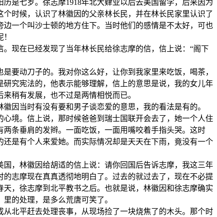
阳历是七岁。徐志摩1918年北大肄业以后去美国留学，后来因为
这个时候，认识了林徽因的父亲林长民，并在林长民家里认识了
学旁边一个叫沙士顿的地方住下。当时他们的感情是不太好，可也
呢！
。现在已经发现了当年林长民给徐志摩的信，信上说：“阁下
是要动刀子的。我对你这么好，让你到我家里来吃饭，喝茶，
是研究宪法的，他表示能够理解，信上的意思是说，我的女儿年
后来稍有发展，也不过是两情相悦而已。
林徽因当时有没有要和男子谈恋爱的意思，我的看法是有的。
的心境。信上说，那时候爸爸到瑞士国联开会去了，她一个人住
有两条垂肩的发辫。一面吃饭，一面用嘴咬着手指头哭。这时
的还是有个人来爱她。而实际情况却是天天在下雨，竟没有一个
美国，林徽因给胡适的信上说：请你回国后告诉志摩，我这三年
时的志摩现在真真透彻地明白了。过去的就过去了，现在不必提
年春天，徐志摩到北平教书之后。也就是说，林徽因和徐志摩确实
》里的处理，是多么荒唐可笑了。
思成从北平赶去处理丧事，从现场捡了一块烧焦了的木头。那个时