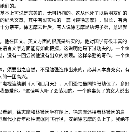
她们的。
基本上可说是完美的，无可指摘的。这从他死了以后朋友们的
的纪念文章，其中有梁实秋的一篇《谈徐志摩》，很长，有两
十分亲密。徐志摩去世后，有人说徐志摩是纨绔子弟，意思就
，他在国文、英文方面的根底是结实的。他对国学有很丰富的
在语言文字方面能有如此把握，这说明他是下过功夫的。一个纨
过，没有一回尝试他没有出众的表现。这样辛勤的写作，一个纨
，须要出之自然，不是勉强造作出来的，必其人本身充实，有
人的一团高兴。
电视连续剧《人间四月天》，人们恐怕最同情张幼仪了。多好
我最爱他。”这话叫人听了会落泪的。一个他辜负了的女人说出
看到，徐志摩和林徽因坐在船上，徐志摩还搂着林徽因的肩
把现代小青年那种流氓阿飞行径，安到徐志摩的头上了。我绝不