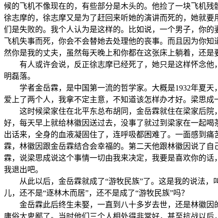
候的飞机不像现在的，有些部分是木头的。他捡了一块飞机残骸
徐志摩的，徐志摩又是为了赶回来听她的演讲而死的，她就要
们是失败的。我个人认为是这样的。比如说，一个男子，你的
飞机失事而死，你会不会替她去处理他的丧事。而且因为你知
然你是我的丈夫，虽然每天晚上和你都在这张床上躺着，还是
有人或许会说，反正徐志摩已经死了，她只是这样怀念他，
明磊落。
学者金岳霖，是中国第一流的哲学家。大概是1932年夏天
爱上了两个人，我拿不定主意，不知道该怎样办才好。梁思成
这时候梁家住在北平东总布胡同，金岳霖就住在梁家后院，
好，每天早上就给林徽因送过去，没事了就过到梁家在一起喝
出话来，全身的血液凝固住了，连呼吸都困难了。一面感到痛
霖，林徽因跟金岳霖结合会幸福的。第二天他跟林徽因说了自
霖，说梁思成说这个事情一切由我来决定，我要是喜欢你的话
我退出吧。
从此以后，金岳霖就成了“游牧民族”了。这是我的说法，叫
儿，还不是“逐林木而居”，还不是成了“游牧民族”吗？
金岳霖此后终生未娶，一直到八十多岁去世，还是林徽因的
庸俗太卑鄙了。当时他们三个人相处得非常好，甚至抗战以后