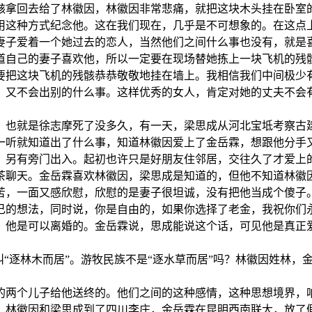
拿回去给了林徽因，林徽因非常悲痛，就把这块木头挂在卧室的
用这种方式纪念他。这在我们现在，几乎是不可想象的。在这点
妻子爱着一个她过去的恋人，当然他们之间什么事也没有，就是
道自己的妻子喜欢他，所以一定要在现场替她拣上一块飞机的残
要把这块飞机的残骸恭恭敬敬地挂在墙上。我相信我们中间极少
又不会出别的什么事。这样优秀的女人，肯定对她的丈夫不会有
，也就是徐志摩死了没多久，有一天，梁思成从河北宝坻考察古
一听就知道出了什么事，知道林徽因爱上了金岳霖，想跟他分手
另有旁门出入。起初也许只是好朋友住邻居，交往久了才爱上的
茶聊天。金岳霖喜欢林徽因，梁思成是知道的，但他不知道林徽
苦，一面又感欣慰，欣慰的是妻子很坦诚，没有把他当成个傻子
己的想法，同时说，你是自由的，如果你选择了老金，我祝你们
，他是可以离婚的。金岳霖说，思成能说这个话，可见他是真正
“逐林木而居”。游牧民族不是“逐水草而居”吗？林徽因姓林，
两个儿子给他送终的。他们之间的这种感情，这种思想境界，咱
，林徽因和梁思成到了四川李庄，金岳霖在昆明西南联大，放了