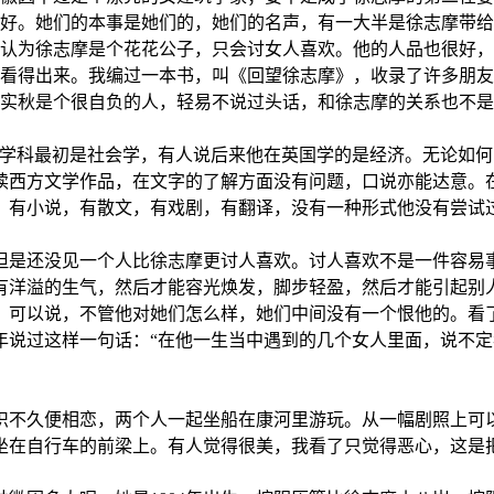
好。她们的本事是她们的，她们的名声，有一大半是徐志摩带给
为徐志摩是个花花公子，只会讨女人喜欢。他的人品也很好，
看得出来。我编过一本书，叫《回望徐志摩》，收录了许多朋友
实秋是个很自负的人，轻易不说过头话，和徐志摩的关系也不是
科最初是社会学，有人说后来他在英国学的是经济。无论如何
读西方文学作品，在文字的了解方面没有问题，口说亦能达意。
，有小说，有散文，有戏剧，有翻译，没有一种形式他没有尝试
是还没见一个人比徐志摩更讨人喜欢。讨人喜欢不是一件容易事
有洋溢的生气，然后才能容光焕发，脚步轻盈，然后才能引起别
可以说，不管他对她们怎么样，她们中间没有一个恨他的。看了
年说过这样一句话：“在他一生当中遇到的几个女人里面，说不定
不久便相恋，两个人一起坐船在康河里游玩。从一幅剧照上可以
坐在自行车的前梁上。有人觉得很美，我看了只觉得恶心，这是