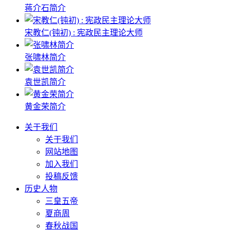
蒋介石简介
宋教仁(钝初) : 宪政民主理论大师
张啸林简介
袁世凯简介
黄金荣简介
关于我们
关于我们
网站地图
加入我们
投稿反馈
历史人物
三皇五帝
夏商周
春秋战国