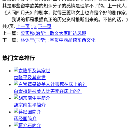
其是那些留学欧美的知识分子的感情是理解不了的。上一代人
《人间四月天》的剧本，觉得王蕙玲女士也许是个好的剧作家
我说的都是根据真正的历史资料推断出来的。不信的话，大
共2页:
上一页
1
2
下一页
上一篇：
梁实秋(治华) : 散文大家旷达风趣
下一篇：
林语堂(玉堂) : 学贯中西品读东西文化
热门文章排行
袁隆平及其家世
白崇禧是被美人计害死在床上的？
胡宗南生平简介
蒋经国简介