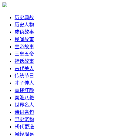
历史典故
历史人物
成语故事
民间故事
皇帝故事
三皇五帝
神话故事
古代美人
传统节日
才子佳人
青楼红颜
秦淮八艳
世界名人
诗词名句
野史沉钩
朝代更迭
易经周易