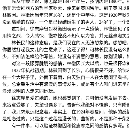
先从年龄上说，徐志摩是1897年出生，按阴历是1896年。
他非常崇拜西方的哲学家罗素，便来到英国留学。到了英国以
林徽因。林徽因当年只有16岁，还是个中学生。这是1920
没到离婚的程度。一个是已经结婚生子的男人，24岁了；一个
这期间，徐志摩曾对林徽因表示了一点感情，林徽因见了信惊
用情之烈，令人感悚，徽亦惶惑不知何以为答，并无丝毫嘲笑
林长民的这种态度，是我们现在的人无法想象的。想想吧，
你居然打起我女儿的主意来了，这还了得！可林长民没有这么
少，不知该怎样给你写信，她没有不满意的意思，你别误解，
对这一段朦朦胧胧的感情，林徽因长大以后，也是很怀念的，
1937年抗战初期，林徽因到了长沙，心情很是不好，给沈
在一个大屋子里，外面下着雨，白天独自一人在大房间里看书
候，总希望生活中有浪漫的事情发生，或是有个人叩门进来坐
浪漫聪明的人走来同她玩。
徐志摩是爱过她的，她也感觉到了，只可惜没有发展下去。后
来寂寞受够了，失望也遇多了。告诉他我绝对不怪他，只有盼
了，我只求永远纪念着。事实上，在1924年春夏间，他俩的
是相恋过的，只是这个过程是漫长的，曲折的，不是那种干柴
有一件事，可以验证林徽因和徐志摩之间的感情有多深。徐志摩