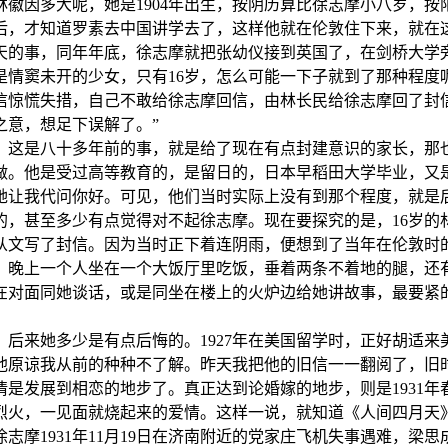
林徽因多大呢，她是1904年出生，按阴历算比徐志摩小八岁，按
后，才知道罗素去中国讲学去了，这样他就在伦敦住下来，就在
年秋天的事，同年年底，徐志摩就把张幼仪接到英国了，在剑桥大
是情窦未开的少女，只有16岁，怎么可能一下子就到了那种程度
慌失措，自己不敢给徐志摩回信，由林长民给徐志摩回了封信
之意，想足下误解了。”
这是八十多年前的事，就是给了现在有点封建意识的家长，那也
做。他是受过高等教育的，是留日的，日本早稻田大学毕业，又
她让我代问你好。可见，他们当时实际上没有到那个程度，就是
甚至多少有点觉得对不起徐志摩。现在要探究的是，16岁的
从文写了封信。因为当时正下着连阴雨，便想到了当年在伦敦时
，晚上一个人坐在一个大饭厅里吃饭，垂着两条不着地的腿，还
在对面同她谈话，或是同坐在楼上的火炉边给她讲故事，最要紧
来她多少是有点后悔的。1927年在美国留学时，正好胡适来
他原谅我从前的种种不了解。昨天我把他的旧信一一翻阅了，旧
感情是发展到相恋的地步了。真正达到论婚嫁的地步，则是1931
烈火，一见面就烧起来的爱情。这样一说，就知道《人间四月天
1931年11月19日在济南附近的党家庄飞机失事遇难，梁