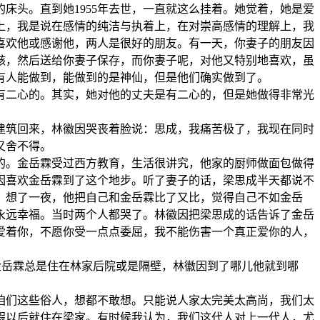
床头。直到她1955年去世，一直就这么挂着。她觉着，她是爱
上，我是说在感情的纯洁与执着上，在对崇高感情的理解上，我
喜欢他或感谢他，两人是很好的朋友。有一天，你妻子的朋友因
骸，然后送给你妻子保存，而你妻子呢，对他又特别地喜欢，虽
有人能做到，能做到的是神仙，但是他们确实做到了。
二心的。其实，她对他的丈夫是有二心的，但是她做得非常光
建筑回来，林徽因哭丧着脸说：思成，我痛苦极了，我现在同时
又舍不得。
。金岳霖受过西方教育，生活很讲究，他家的厨师做面包做得
因喜欢金岳霖到了这个地步。听了妻子的话，梁思成半天都说不
。想了一夜，他把自己和金岳霖比了又比，觉得自己不如金岳
永远幸福。当时两个人都哭了。林徽因把梁思成的话告诉了金岳
爱着你，不愿你受一点点委屈，我不能伤害一个真正爱你的人，
金岳霖总是住在林家后院或是隔壁，林徽因到了哪儿他就到哪
们这些俗人，想都不敢想。只能说人家太完美太高尚，我们太
假以后就住在梁家。有时候我认为，我们这代人对上一代人，尤