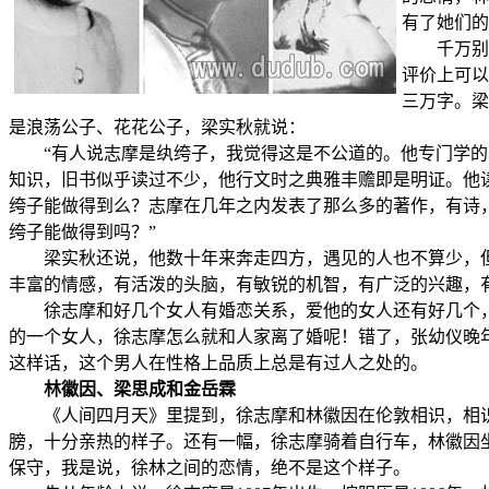
有了她们的
千万别认
评价上可以
三万字。梁
是浪荡公子、花花公子，梁实秋就说：
“有人说志摩是纨绔子，我觉得这是不公道的。他专门学的学
知识，旧书似乎读过不少，他行文时之典雅丰赡即是明证。他
绔子能做得到么？志摩在几年之内发表了那么多的著作，有诗
绔子能做得到吗？”
梁实秋还说，他数十年来奔走四方，遇见的人也不算少，但
丰富的情感，有活泼的头脑，有敏锐的机智，有广泛的兴趣，
徐志摩和好几个女人有婚恋关系，爱他的女人还有好几个，
的一个女人，徐志摩怎么就和人家离了婚呢！错了，张幼仪晚
这样话，这个男人在性格上品质上总是有过人之处的。
林徽因、梁思成和金岳霖
《人间四月天》里提到，徐志摩和林徽因在伦敦相识，相识
膀，十分亲热的样子。还有一幅，徐志摩骑着自行车，林徽因
保守，我是说，徐林之间的恋情，绝不是这个样子。