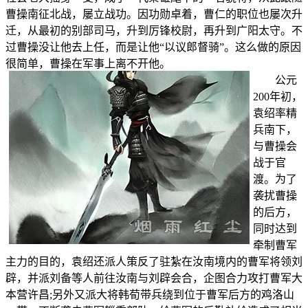
曹操南征北战，屡立战功。因功勋卓着，曹仁的职位也屡次升
迁，从最初的别部司马，升到厉锋校尉，再升到广阳太守。不
过曹操没让他去上任，而是让他“以议郎督骑”。这么做的原因
很简单，曹操在军事上离不开他。
公元
200年初，
袁绍率精
兵南下，
与曹操会
战于官
渡。为了
袭扰曹操
的后方，
同时达到
牵制曹军
主力的目的，袁绍还派人策反了驻紮在汝南境内的曹军将领刘
辟，并派刘备等人前往汝南与刘辟会合，企图合力攻打曹军大
本营许昌;另外又派大将韩荀带兵绕到位于曹军后方的鸡洛山