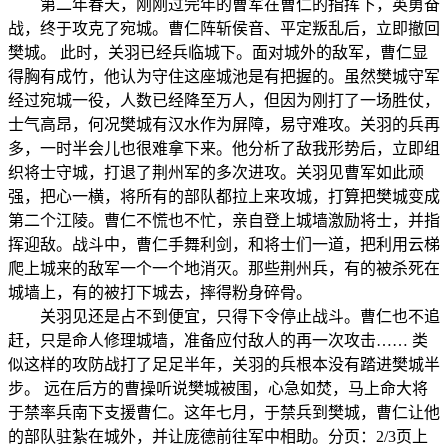
第二年春天，刚刚过完年的曹军在曹仁的指挥下，英勇奋
战，终于攻克了宛城。曹仁阵斩侯音、平定叛乱后，立即撤回
樊城。 此时，关羽已经兵临城下。面对城外的敌军，曹仁显
得胸有成竹，他认为守住这座城池是有把握的。虽然樊城守军
经过宛城一役，人数已经降至万人，但因为刚打了一场胜仗，
士气高昂，何况樊城有汉水作为屏障，易守难攻。关羽的兵再
多，一时半会儿也很难拿下来。他分析了敌我形势后，立即组
织将士守城，打退了荆州军的多次进攻。关羽见曹军如此顽
强，把心一横，将所有的部队都拉上来攻城，打算把樊城变成
第二个江陵。曹仁不慌也不忙，亲自登上城墙激励将士，并指
挥迎敌。战斗中，曹仁手舞利剑，和将士们一道，把利用云梯
爬上城来的敌军一个一个地消灭。那些荆州兵，有的被杀死在
城墙上，有的被打下城去，摔得粉身碎骨。
关羽见还是占不到便宜，只得下令停止战斗。曹仁也不追
赶，只是命人修理城墙，准备应付敌人的再一次攻击…… 类
似这样的攻防战打了足足半年，关羽的兵根本没有踏进樊城半
步。 远在后方的曹操听说樊城被围，心急如焚，马上命大将
于禁率兵南下支援曹仁。这年七月，于禁兵到樊城，曹仁让他
的部队驻紮在城外，并让庞德前往军中相助。分页：2/3页上