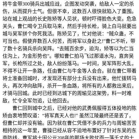
将牛金带300骑兵出城应战，企图发动突袭，给敌人一定的杀
伤，从而提升士气。但很不幸，这数百人很快就陷入了重围。
站在城上观战的长史陈矫等人见状，顿时吓得脸色大变。危急
关头，曹仁喝令卫兵取马来，然后手持长枪，骑上白马就要出
城与吴军拼个你死我活。陈矫见了，忙对他说：“贼众蛊，不
可当也。假使弃数百人何苦，而将军以身赴之!”曹仁不听，带
了数十名骑兵杀向吴阵。“去贼百余步，迫沟，矫等以为仁当
住沟上，为金形势也”。哪知曹仁拍马飞过那道水沟，直奔吴
军，长枪所过之处，敌人纷纷落马。一时间，吴军阵形大乱，
不得不让开一条路，任由曹仁与牛金等人会合。就在曹仁带着
将士准备回城时，才发现还有部分士兵没有出来，他忙拨转马
头，再次冲向敌阵，杀开一条血路，将所有的人都救出来后，
才骑马回城。此时已经到达城下的周瑜见这架势，料一时难
敌，忙令全军勿追，让他回去。
曹仁回到城中之后，已经对他的武勇佩服得五体投地的陈
矫由衷地赞叹道：“将军真天人也!” 虽然江陵最终还是丢了，
但曹仁却并没有输。因为就在曹仁凭借不多的兵力与周瑜苦苦
相持的这一年里，曹操已经从容不迫地布置好了针对东吴的东
南防线，曹军将士因公元208年的那场大败仗而一落千丈的士