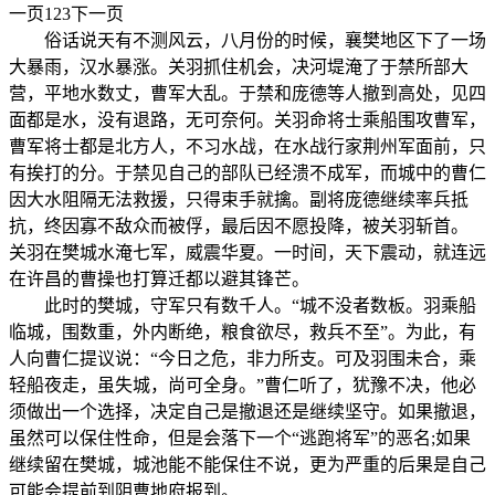
一页123下一页
俗话说天有不测风云，八月份的时候，襄樊地区下了一场
大暴雨，汉水暴涨。关羽抓住机会，决河堤淹了于禁所部大
营，平地水数丈，曹军大乱。于禁和庞德等人撤到高处，见四
面都是水，没有退路，无可奈何。关羽命将士乘船围攻曹军，
曹军将士都是北方人，不习水战，在水战行家荆州军面前，只
有挨打的分。于禁见自己的部队已经溃不成军，而城中的曹仁
因大水阻隔无法救援，只得束手就擒。副将庞德继续率兵抵
抗，终因寡不敌众而被俘，最后因不愿投降，被关羽斩首。
关羽在樊城水淹七军，威震华夏。一时间，天下震动，就连远
在许昌的曹操也打算迁都以避其锋芒。
此时的樊城，守军只有数千人。“城不没者数板。羽乘船
临城，围数重，外内断绝，粮食欲尽，救兵不至”。为此，有
人向曹仁提议说：“今日之危，非力所支。可及羽围未合，乘
轻船夜走，虽失城，尚可全身。”曹仁听了，犹豫不决，他必
须做出一个选择，决定自己是撤退还是继续坚守。如果撤退，
虽然可以保住性命，但是会落下一个“逃跑将军”的恶名;如果
继续留在樊城，城池能不能保住不说，更为严重的后果是自己
可能会提前到阴曹地府报到。