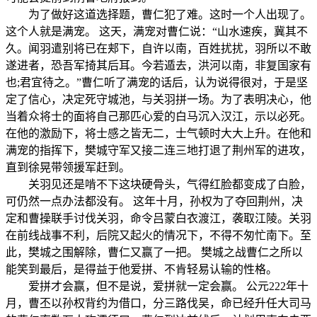
为了做好这道选择题，曹仁犯了难。这时一个人出现了。
这个人就是满宠。 这天，满宠对曹仁说：“山水速疾，冀其不
久。闻羽遣别将已在郏下，自许以南，百姓扰扰，羽所以不敢
遂进者，恐吾军掎其后耳。今若遁去，洪河以南，非复国家有
也;君宜待之。”曹仁听了满宠的话后，认为说得很对，于是坚
定了信心，决定死守城池，与关羽拼一场。为了表明决心，他
当着众将士的面将自己那匹心爱的白马沉入汉江，示以必死。
在他的激励下，将士感之皆无二，士气顿时大大上升。在他和
满宠的指挥下，樊城守军又接二连三地打退了荆州军的进攻，
直到徐晃带领援军赶到。
关羽见还是啃不下这块硬骨头，气得红脸都变成了白脸，
可仍然一点办法都没有。 这年十月，孙权为了夺回荆州，决
定和曹操联手讨伐关羽，命令吕蒙白衣渡江，袭取江陵。关羽
在前线战事不利，后院又起火的情况下，不得不匆忙南下。至
此，樊城之围解除，曹仁又赢了一把。 樊城之战曹仁之所以
能笑到最后，是得益于他爱拼、不肯轻易认输的性格。
爱拼才会赢，但不是说，爱拼就一定会赢。 公元222年十
月，曹丕以孙权背约为借口，分三路伐吴，命已经升任大司马