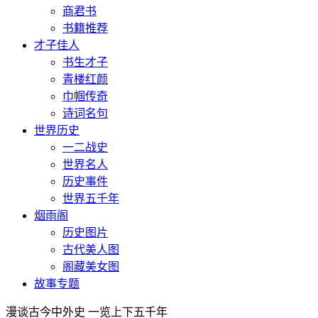
商君书
书籍推荐
才子佳人
书生才子
青楼红颜
巾帼传奇
诗词名句
世界历史
一二战史
世界名人
历史事件
世界五千年
烟雨阁
历史图片
古代美人图
阁藏美女图
故事专题
漫谈古今中外史 一览上下五千年