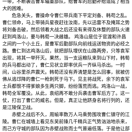
一带，不断袭击曹军辎重部队，给曹军的后勤补给造成了相当
大的困难。
危急关头，曹操命令曹仁带兵南下平定刘备、韩苟之乱。
曹仁领命，马上带骑兵星夜赶往汝南，先以迅雷不及掩耳之势
将刘备击破，然后领着大战之后还没有来得及休整的部队火速
赶到鸡洛山，要与韩荀一决雌雄。 鸡洛山是位于官渡和许昌
之间的一个小土丘，是曹军后勤部队向前线运送物资的必经之
路。曹仁到达鸡洛山后，就把部队埋伏在山路两旁，只等袁军
出现，将其一举歼灭。果然，当一支运粮队来到山下时，韩萄
的兵马都出动了，曹仁见状立即率伏兵一齐纵马杀出。一时
间，山谷里杀声震天。韩荀还没有弄清楚是怎么回事，就被仿
佛从逃邙降的曹仁一枪刺死于马下。见主将战死，余下的袁军
士兵都恨不得爹娘多生两只脚，纷纷落荒而逃。鸡洛山一战，
韩苟全军覆没。从此，袁绍再不敢分兵袭击曹军后方了。这一
仗，打出了曹仁的威名。但是，真正让他跻身名将行列的，还
是江陵保卫战。
赤壁之战后不久，周瑜率数万人马乘势围攻曹仁镇守的江
陵。曹仁在城墙上看见东吴前锋几千精兵正气势汹汹地杀来，
而己方守城的部队因为赤壁战败而士气普遍低落。于是他让部