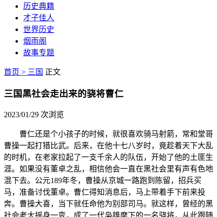
历史典籍
才子佳人
世界历史
烟雨阁
故事专题
首页 >
三国
正文
三国黑社会走出来的骁将曹仁
2023/01/29
次浏览
曹仁还是个小孩子的时候，就很喜欢骑马射箭，常和堂哥
曹操一起打猎比武。后来，在他十七八岁时，竟趁着天下大乱
的时机，在老家拉起了一支千余人的队伍，开始了他的土匪生
涯。如果没有董卓之乱，相信他会一直在黑社会里有声有色地
混下去。公元189年冬，曹操从京城一路跑到陈留，招兵买
马，准备讨伐董卓。曹仁得知消息后，马上带着手下前来投
奔。曹操大喜，当下就任命他为别部司马。就这样，曾经的黑
社会老大摇身一变，成了一代枭雄麾下的一名骁将，从此跟随