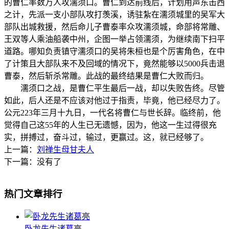
的曹仁率数万人攻濡须口。曹仁到达前线后，计划用声东击西
之计，先派一支小部队攻打羡溪，诱驻紮在濡须城里的吴军大
部队出城救援，然后命儿子曹泰率众攻濡须城，命部将常雕、
王双等人乘油船袭中州，企图一举占领濡须，为继续南下扫平
道路。哪知负责镇守濡须口的吴将朱桓也是个厉害角色，在中
了计策且大部队来不及回域的情况下，竟然能够以5000兵击退
曹泰，然后斩杀常雕。此战的最终结果是曹仁大败而归。
濡须口之战，是曹仁平生最后一战，却以失败告终。尽管
如此，后人还是不应该对他过于指责，毕竟，他已经尽力了。
公元223年三月十九日，一代名将曹仁与世长辞。临终前，他
觉得自己这55年的人生已无遗憾，因为，他这一生过得很充
实，拼搏过，奋斗过，输过，更赢过。这，就已经够了。
上一篇：
刘禅生母甘夫人
下一篇：没有了
热门文章排行
卧龙先生诸葛亮