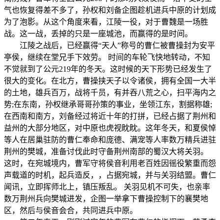
气也恢复得差不多了，孙权和刘备企图趁机进兵中原的计划成
为了泡影。从这个角度来看，江陵一役，对于曹魏是一场胜
战。这一战，丢掉的只是一座城池，而赢得的是时间。
江陵之战后，已经赢得“天人”称号的曹仁被曹操封为安平
亭侯，继续在堂兄手下效劳。 时间的车轮飞快地转动，不知
不觉就到了公元219年的冬天。这时候的天下形势已经发生了
很大的变化。在北方，曹操挟天子以令诸侯，拥有全国一大半
的土地，雄兵百万，战将千员，有并吞八荒之心，扫平海内之
势;在东南，孙权继承哥哥孙策的事业，坐领江东，割据称雄;
在西南和南方，刘备经过将近十年的打拼，已经占据了荆州和
益州的大部分地区，对中原也虎视眈眈。这年冬天，和夏侯悼
等人在居巢驻防的曹仁奉命和庞德、满宠等人率数万精兵进驻
荆州的樊城，准备讨伐此时守备荆州南部的蜀汉大将关羽。
这时，在宛城境内，曹军守将侯音利用老百姓因徭役繁重而怨
声载道的时机，起兵造反，，占据宛城，并与关羽结盟。曹仁
闻讯，立即挥师北上，镇压叛乱。 关羽见机不可失，也亲率
数万荆州兵向樊城进发，企图一举拿下曹操控制下的襄樊地
区，然后与侯音会合，共同进兵中原。