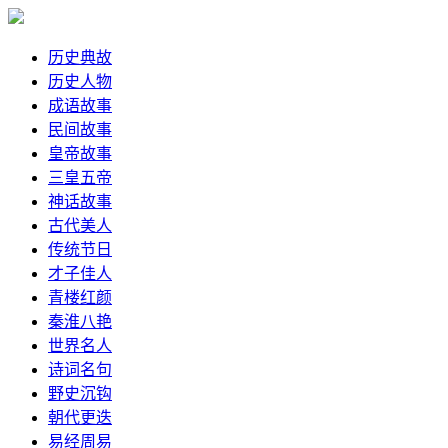
历史典故
历史人物
成语故事
民间故事
皇帝故事
三皇五帝
神话故事
古代美人
传统节日
才子佳人
青楼红颜
秦淮八艳
世界名人
诗词名句
野史沉钩
朝代更迭
易经周易