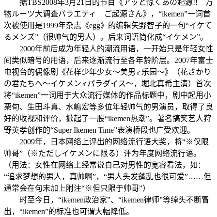
据TBS2008年3月21日的节目《アッと惊くあの起源!! 万
物ルーツ大调査バラエティ ご起源さん》，“ikemen”一词首
次被使用是1999年杂志《egg》的编辑矢野智子的一句“イケて
るメンズ”（很帅气的男人）。后来词语简化成“イケメン”。
2000年前后成为年轻人的潮流用语，一开始只是年轻女性
间类似暗号的用语，后来逐渐流行至各年龄阶层。2007年富士
电视台的偶像剧《花样少年少女～美男♂乐园～》（花ざかり
の君たちへ～イケメン♂パラダイス～，堀北真希主演）首次
将“ikemen”一词用于大众流行媒体的作品标题中，剧中起用小
栗旬、生田斗真、水嶋宏等多位年轻帅气的男演员，取得了良
好的收视和评价，掀起了一股“ikemen热潮”。著名搞笑艺人狩
野英孝创作的“Super Ikemen Time”表演桥段也广受欢迎。
2009年，日本网络上评出的网络流行语大奖，将“※仅限
帅哥”（※ただしイケメンに限る）评为年度网络流行语。
（用法：女性在网络上经常说自己对男性的宽容看法，如：
“追求梦想的男人，真帅啊”，“男人头发蓬乱也很可爱”……但
通常会在句末加上附注“※但只限于帅哥”）
时至今日，“ikemen政治家”、“ikemen律师”等绰头不断冒
出，“ikemen”的标准也可谓大幅降低。