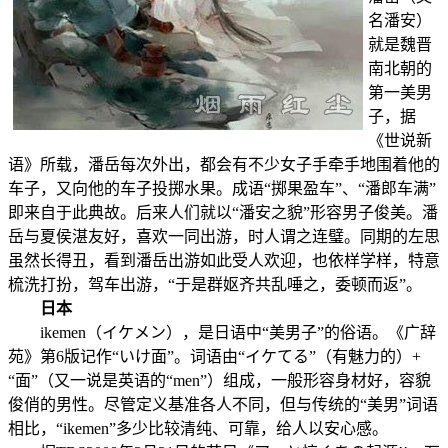
名潘安）
就是魏晋
南北朝的
第一美男
子，据
《世说新
语》所载，潘岳每次外出，都会有不少女子手牵手地围着他的
车子，又向他的车子投掷水果。成语“掷果盈车”、“潘郎车满”
即来自于此典故。后来人们就以“潘安之貌”形容男子俊美。潘
岳与夏侯湛友好，喜欢一同出游，时人谓之连璧。同期的左思
虽然长得丑，看到潘岳出游如此受人欢迎，也依样学样，特意
梳洗打扮，驾车出游，“于是群妪齐共乱唾之，委顿而返”。
日本
ikemen（イケメン），是日语中“美男子”的俗语。《广辞
苑》第6版记作“いけ面”。词语由“イケてる”（有魅力的）+
“面”（又一说是英语的“men”）组成，一般形容身材好，容貌
俊俏的男性。尽管定义基准各人不同，但与传统的“美男”词语
相比，“ikemen”多少比较清纯、可靠，给人以安心感。