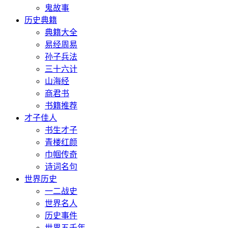
鬼故事
历史典籍
典籍大全
易经周易
孙子兵法
三十六计
山海经
商君书
书籍推荐
才子佳人
书生才子
青楼红颜
巾帼传奇
诗词名句
世界历史
一二战史
世界名人
历史事件
世界五千年