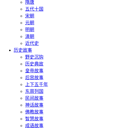
隋唐
五代十国
宋朝
元朝
明朝
清朝
近代史
历史故事
野史沉钩
历史典故
皇帝故事
后宫故事
上下五千年
东周列国
民间故事
神话故事
佛教故事
智慧故事
成语故事