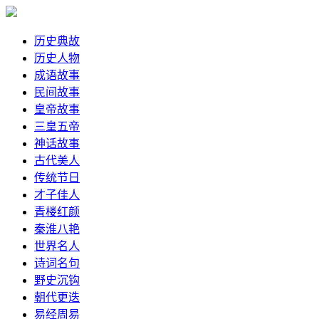
历史典故
历史人物
成语故事
民间故事
皇帝故事
三皇五帝
神话故事
古代美人
传统节日
才子佳人
青楼红颜
秦淮八艳
世界名人
诗词名句
野史沉钩
朝代更迭
易经周易