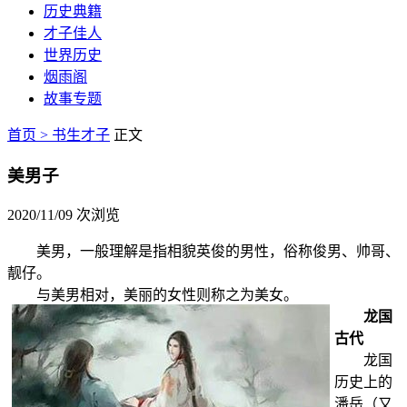
历史典籍
才子佳人
世界历史
烟雨阁
故事专题
首页 >
书生才子
正文
美男子
2020/11/09
次浏览
美男，一般理解是指相貌英俊的男性，俗称俊男、帅哥、
靓仔。
与美男相对，美丽的女性则称之为美女。
龙国
古代
龙国
历史上的
潘岳（又