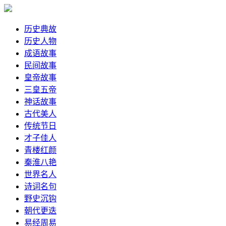
历史典故
历史人物
成语故事
民间故事
皇帝故事
三皇五帝
神话故事
古代美人
传统节日
才子佳人
青楼红颜
秦淮八艳
世界名人
诗词名句
野史沉钩
朝代更迭
易经周易