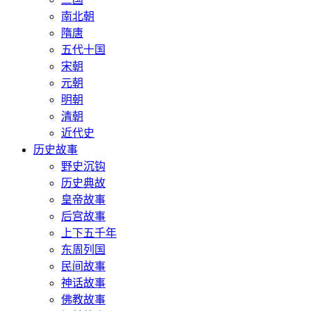
南北朝
隋唐
五代十国
宋朝
元朝
明朝
清朝
近代史
历史故事
野史沉钩
历史典故
皇帝故事
后宫故事
上下五千年
东周列国
民间故事
神话故事
佛教故事