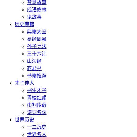
智慧故事
成语故事
鬼故事
历史典籍
典籍大全
易经周易
孙子兵法
三十六计
山海经
商君书
书籍推荐
才子佳人
书生才子
青楼红颜
巾帼传奇
诗词名句
世界历史
一二战史
世界名人