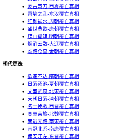
蒙古弯刀-西夏覆亡真相
萧墙之乱-东汉覆亡真相
红颜祸水-周朝覆亡真相
盛世悲歌-唐朝覆亡真相
煤山孤魂-明朝覆亡真相
烟消云散-大辽覆亡真相
歧路仓皇-金朝覆亡真相
朝代更迭
欲速不达-隋朝覆亡真相
日落汤池-夏朝覆亡真相
文盛武衰-北宋覆亡真相
天朝日落-清朝覆亡真相
名士挽歌-西晋覆亡真相
变夷苦旅-北魏覆亡真相
南逃无路-南宋覆亡真相
南冠北系-南唐覆亡真相
偏安江左-东晋覆亡真相