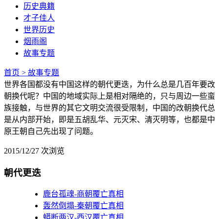
历史典籍
才子佳人
世界历史
烟雨阁
故事专题
首页 >
故事专题
世界各国都没有中国这样的朝代更迭，为什么总是几百年要改
朝换代呢？中国的地域实际上是相对隔绝的，只与周边一些蛮
族接触，与世界的其它文明交流很受限制，中国的改朝换代总
是从内部开始，即是五胡乱华、元灭宋、清灭明等，也都是中
原王朝自己先出现了问题。
2015/12/27
次浏览
朝代更迭
鹿台孤魂-商朝覆亡真相
轰然倒塌-秦朝覆亡真相
蟒断两汉-西汉覆亡真相