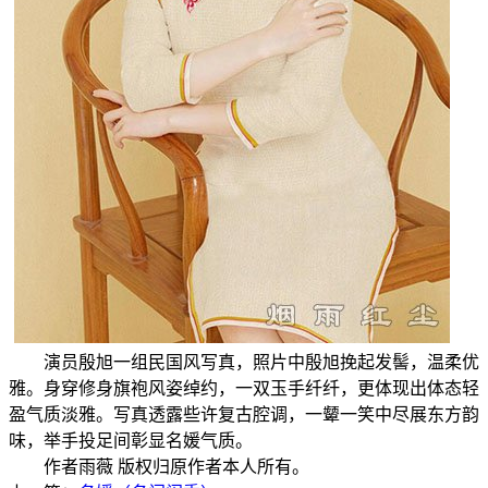
演员殷旭一组民国风写真，照片中殷旭挽起发髻，温柔优
雅。身穿修身旗袍风姿绰约，一双玉手纤纤，更体现出体态轻
盈气质淡雅。写真透露些许复古腔调，一颦一笑中尽展东方韵
味，举手投足间彰显名媛气质。
作者雨薇 版权归原作者本人所有。