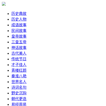
历史典故
历史人物
成语故事
民间故事
皇帝故事
三皇五帝
神话故事
古代美人
传统节日
才子佳人
青楼红颜
秦淮八艳
世界名人
诗词名句
野史沉钩
朝代更迭
易经周易