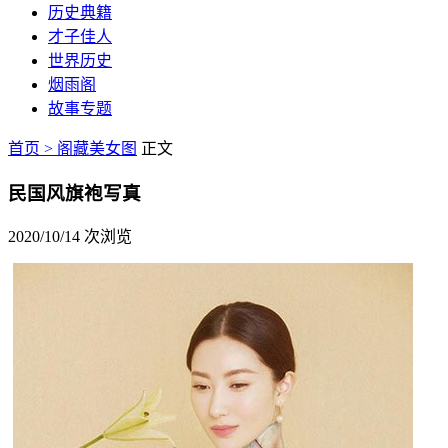
历史典籍
才子佳人
世界历史
烟雨阁
故事专题
首页 >
阁藏美女图
正文
民国风旗袍写真
2020/10/14
次浏览