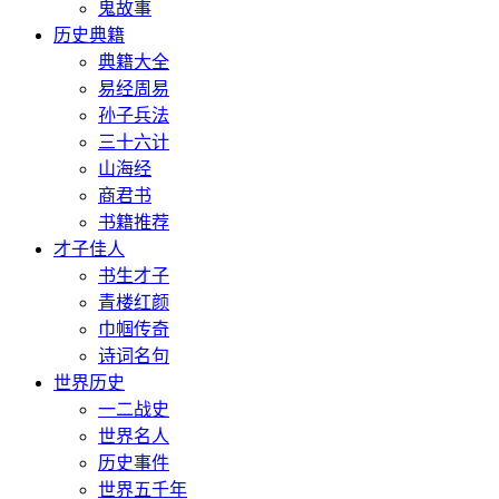
鬼故事
历史典籍
典籍大全
易经周易
孙子兵法
三十六计
山海经
商君书
书籍推荐
才子佳人
书生才子
青楼红颜
巾帼传奇
诗词名句
世界历史
一二战史
世界名人
历史事件
世界五千年