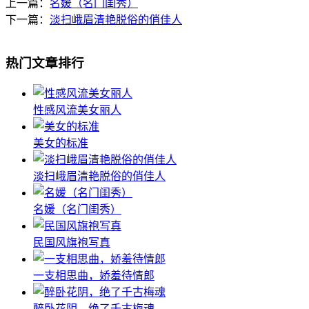
上一篇：
名媛（名门闺秀）
下一篇：
淡扫峨眉清艳脱俗的俏佳人
热门文章排行
性感风流美女丽人
美女的标准
淡扫峨眉清艳脱俗的俏佳人
名媛（名门闺秀）
民国风旗袍写真
一支相思曲，娇羞待情郎
醉卧花阴，绝了千古梅魂