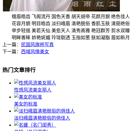
蛾眉皓齿 飞阁流丹 国色天香 胡天胡帝 花颜月貌 绝色佳人 
花容月貌 明目皓齿 淡扫峨眉 清艳脱俗 香肌玉肤 清丽绝俗 
举步轻摇 美若天仙 美愈天人 清秀高雅 艳冠群芳 剪水双瞳 
明眸善睐 娇艳妩媚 玲珑剔透 玉指如葱 肤如凝脂 眉如新月 
上一篇：
民国风旗袍写真
下一篇：
西域风情美女
热门文章排行
性感风流美女丽人
美女的标准
淡扫峨眉清艳脱俗的俏佳人