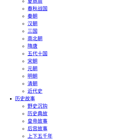
夏商周
春秋战国
秦朝
汉朝
三国
南北朝
隋唐
五代十国
宋朝
元朝
明朝
清朝
近代史
历史故事
野史沉钩
历史典故
皇帝故事
后宫故事
上下五千年