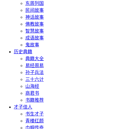
东周列国
民间故事
神话故事
佛教故事
智慧故事
成语故事
鬼故事
历史典籍
典籍大全
易经周易
孙子兵法
三十六计
山海经
商君书
书籍推荐
才子佳人
书生才子
青楼红颜
巾帼传奇