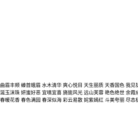
曲眉丰颊 螓首蛾眉 水木清华 爽心悦目 天生丽质 天香国色 我见
涎玉沫珠 妍蚩好恶 宜嗔宜喜 旖旎风光 远山芙蓉 艳色绝世 余霞
春暖花香 春色满园 春深似海 彩云易散 姹紫嫣红 斗美夸丽 尽态