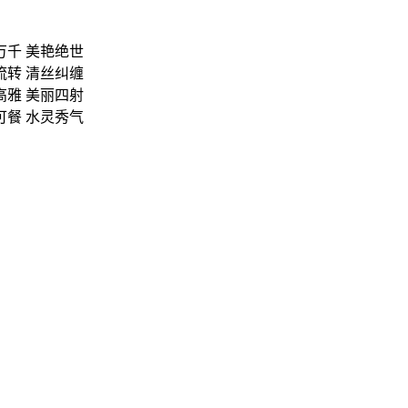
万千 美艳绝世
流转 清丝纠缠
高雅 美丽四射
可餐 水灵秀气