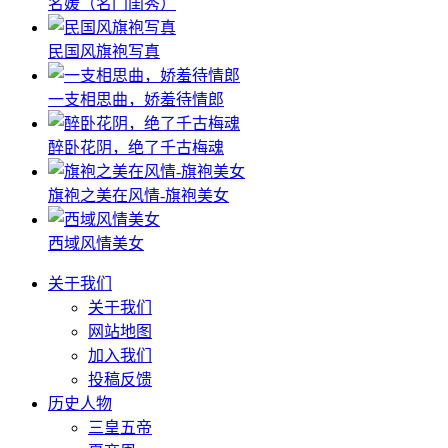
名媛（名门闺秀）
民国风旗袍写真
一支相思曲，娇羞待情郎
醉卧花阴，绝了千古梅魂
旗袍之美在风情-旗袍美女
西域风情美女
关于我们
关于我们
网站地图
加入我们
投稿反馈
历史人物
三皇五帝