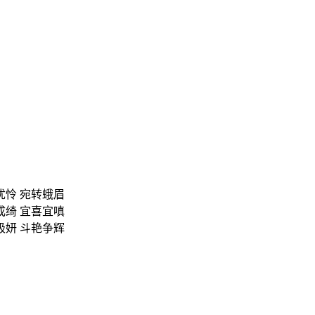
犹怜 宛转蛾眉
成绮 宜喜宜嗔
极妍 斗艳争辉