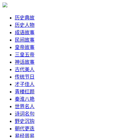
历史典故
历史人物
成语故事
民间故事
皇帝故事
三皇五帝
神话故事
古代美人
传统节日
才子佳人
青楼红颜
秦淮八艳
世界名人
诗词名句
野史沉钩
朝代更迭
易经周易