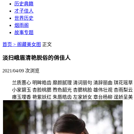
历史典籍
才子佳人
世界历史
烟雨阁
故事专题
首页 >
阁藏美女图
正文
淡扫峨眉清艳脱俗的俏佳人
2021/04/09
次浏览
兰质蕙心 明眸皓齿 靡颜腻理 清词丽句 清辞丽曲 琪花瑶草 
小家碧玉 杏脸桃腮 煦色韶光 杏腮桃脸 雄伟壮观 杏雨梨云 
瘗玉埋香 艳紫妖红 朱唇皓齿 左家娇女 章台杨柳 逞娇呈美 